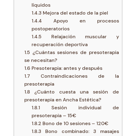
líquidos
1.4.3
Mejora del estado de la piel
1.4.4
Apoyo en procesos
postoperatorios
1.4.5
Relajación muscular y
recuperación deportiva
1.5
¿Cuántas sesiones de presoterapia
se necesitan?
1.6
Presoterapia: antes y después
1.7
Contraindicaciones de la
presoterapia
1.8
¿Cuánto cuesta una sesión de
presoterapia en Ancha Estética?
1.8.1
Sesión individual de
presoterapia – 15€
1.8.2
Bono de 10 sesiones – 120€
1.8.3
Bono combinado: 3 masajes