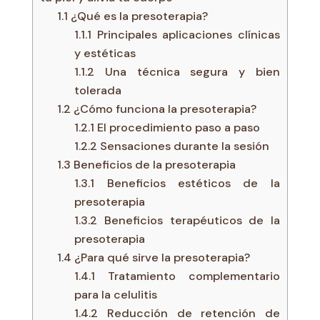
1.1
¿Qué es la presoterapia?
1.1.1
Principales aplicaciones clínicas
y estéticas
1.1.2
Una técnica segura y bien
tolerada
1.2
¿Cómo funciona la presoterapia?
1.2.1
El procedimiento paso a paso
1.2.2
Sensaciones durante la sesión
1.3
Beneficios de la presoterapia
1.3.1
Beneficios estéticos de la
presoterapia
1.3.2
Beneficios terapéuticos de la
presoterapia
1.4
¿Para qué sirve la presoterapia?
1.4.1
Tratamiento complementario
para la celulitis
1.4.2
Reducción de retención de