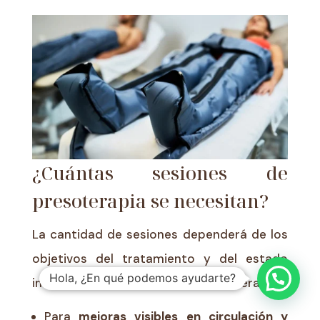
¿Cuántas sesiones de
presoterapia se necesitan?
La cantidad de sesiones dependerá de los
objetivos del tratamiento y del estado
Hola, ¿En qué podemos ayudarte?
inicial del paciente. En términos generales:
Para
mejoras visibles en circulación y