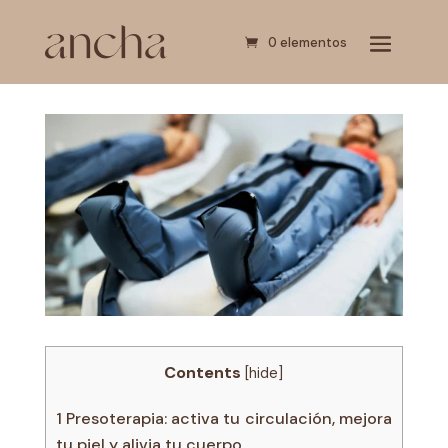
0 elementos
Contents
[
hide
]
1
Presoterapia: activa tu circulación, mejora
tu piel y alivia tu cuerpo