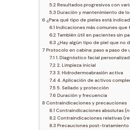
5.2
Resultados progresivos con vari
5.3
Duración y mantenimiento de lo
6
¿Para qué tipo de pieles está indica
6.1
Indicaciones más comunes que 
6.2
También útil en pacientes sin pat
6.3
¿Hay algún tipo de piel que no d
7
Protocolo en cabina: paso a paso de 
7.1
1. Diagnóstico facial personaliza
7.2
2. Limpieza inicial
7.3
3. Hidrodermoabrasión activa
7.4
4. Aplicación de activos compl
7.5
5. Sellado y protección
7.6
Duración y frecuencia
8
Contraindicaciones y precauciones
8.1
Contraindicaciones absolutas (no
8.2
Contraindicaciones relativas (re
8.3
Precauciones post-tratamiento