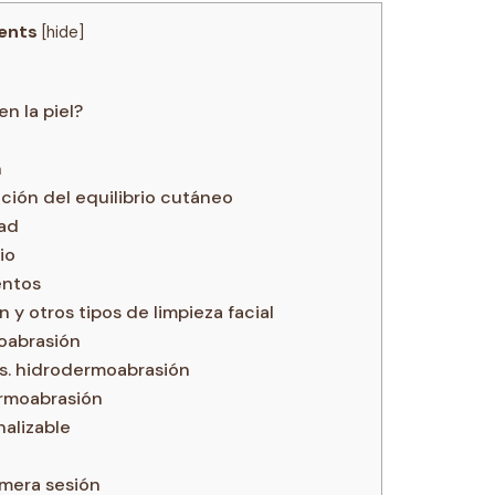
ents
[
hide
]
n la piel?
n
ación del equilibrio cutáneo
dad
io
entos
y otros tipos de limpieza facial
oabrasión
s. hidrodermoabrasión
ermoabrasión
nalizable
imera sesión