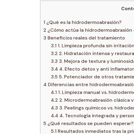
Cont
1
¿Qué es la hidrodermoabrasión?
2
¿Cómo actúa la hidrodermoabrasión e
3
Beneficios reales del tratamiento
3.1
1. Limpieza profunda sin irritació
3.2
2. Hidratación intensa y restaur
3.3
3. Mejora de textura y luminosi
3.4
4. Efecto detox y anti inflamator
3.5
5. Potenciador de otros tratami
4
Diferencias entre hidrodermoabrasión 
4.1
1. Limpieza manual vs. hidroderm
4.2
2. Microdermoabrasión clásica v
4.3
3. Peelings químicos vs. hidrod
4.4
4. Tecnología integrada y perso
5
¿Qué resultados se pueden esperar?
5.1
Resultados inmediatos tras la pr