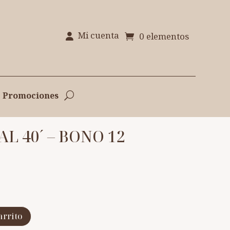
Mi cuenta
0 elementos
Promociones
L 40´ – BONO 12
arrito