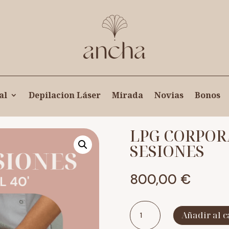
al
Depilacion Láser
Mirada
Novias
Bonos
LPG CORPORA
SESIONES
800,00
€
LPG
Añadir al c
CORPORAL