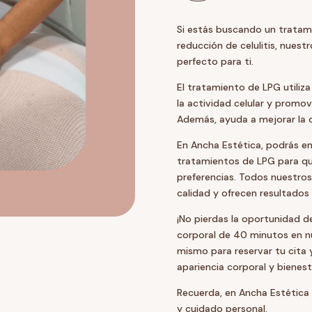
40
´
Si estás buscando un tratami
-
reducción de celulitis, nuest
BONO
perfecto para ti.
12
SESIONES
El tratamiento de LPG utiliz
cantidad
la actividad celular y promove
Además, ayuda a mejorar la cir
En Ancha Estética, podrás e
tratamientos de LPG para que
preferencias. Todos nuestros
calidad y ofrecen resultados 
¡No pierdas la oportunidad de
corporal de 40 minutos en nu
mismo para reservar tu cita
apariencia corporal y bienest
Recuerda, en Ancha Estétic
y cuidado personal.