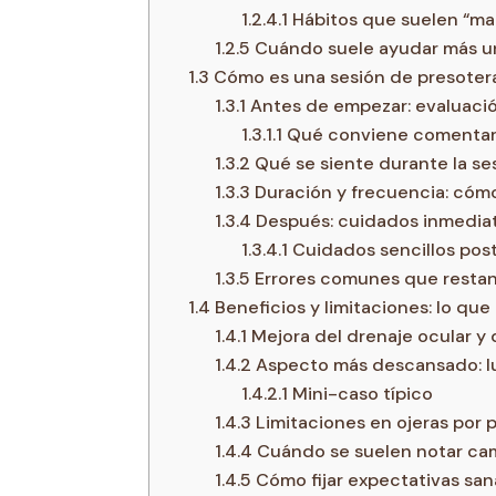
1.2.4.1
Hábitos que suelen “ma
1.2.5
Cuándo suele ayudar más un
1.3
Cómo es una sesión de presoterap
1.3.1
Antes de empezar: evaluació
1.3.1.1
Qué conviene comentar 
1.3.2
Qué se siente durante la se
1.3.3
Duración y frecuencia: cómo
1.3.4
Después: cuidados inmediat
1.3.4.1
Cuidados sencillos pos
1.3.5
Errores comunes que restan
1.4
Beneficios y limitaciones: lo que
1.4.1
Mejora del drenaje ocular y
1.4.2
Aspecto más descansado: lu
1.4.2.1
Mini-caso típico
1.4.3
Limitaciones en ojeras por
1.4.4
Cuándo se suelen notar ca
1.4.5
Cómo fijar expectativas san