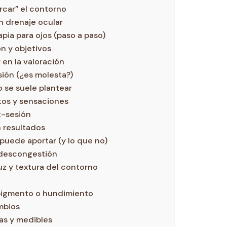
rcar” el contorno
 drenaje ocular
ia para ojos (paso a paso)
n y objetivos
en la valoración
sión (¿es molesta?)
 se suele plantear
os y sensaciones
t-sesión
 resultados
 puede aportar (y lo que no)
 descongestión
z y textura del contorno
 pigmento o hundimiento
mbios
as y medibles