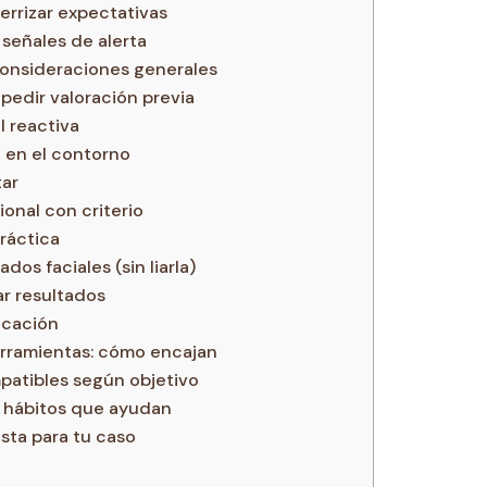
errizar expectativas
señales de alerta
onsideraciones generales
pedir valoración previa
el reactiva
a en el contorno
tar
onal con criterio
ráctica
s faciales (sin liarla)
r resultados
icación
erramientas: cómo encajan
patibles según objetivo
y hábitos que ayudan
sta para tu caso