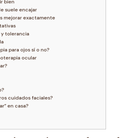
ir bien
e suele encajar
es mejorar exactamente
tativas
 y tolerancia
da
ia para ojos sí o no?
oterapia ocular
ar?
o?
os cuidados faciales?
ar” en casa?