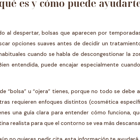
 qué es y cómo puede ayudarte
ado al despertar, bolsas que aparecen por temporad
car opciones suaves antes de decidir un tratamient
abituales cuando se habla de descongestionar la zon
 Bien entendida, puede encajar especialmente cuando
o de “bolsa” u “ojera” tienes, porque no todo se debe
tras requieren enfoques distintos (cosmética específ
enes una guía clara para entender cómo funciona, q
ina realista para que el contorno se vea más descans
aún no quieres pedir cita, esta información te ayudará