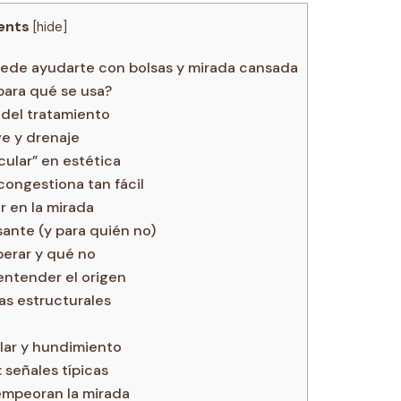
ents
[
hide
]
uede ayudarte con bolsas y mirada cansada
para qué se usa?
o del tratamiento
e y drenaje
cular” en estética
congestiona tan fácil
 en la mirada
ante (y para quién no)
perar y qué no
entender el origen
as estructurales
lar y hundimiento
 señales típicas
 empeoran la mirada