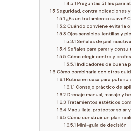
1.4.5.1
Preguntas útiles para at
1.5
Seguridad, contraindicaciones y 
1.5.1
¿Es un tratamiento suave? C
1.5.2
Cuándo conviene evitarla o 
1.5.3
Ojos sensibles, lentillas y pi
1.5.3.1
Señales de piel reactiv
1.5.4
Señales para parar y consul
1.5.5
Cómo elegir centro y profesi
1.5.5.1
Indicadores de buena p
1.6
Cómo combinarla con otros cuidado
1.6.1
Rutina en casa para potencia
1.6.1.1
Consejo práctico de apl
1.6.2
Drenaje manual, masaje y h
1.6.3
Tratamientos estéticos com
1.6.4
Maquillaje, protector solar 
1.6.5
Cómo construir un plan reali
1.6.5.1
Mini-guía de decisión