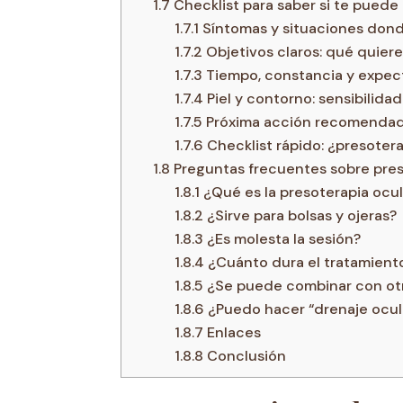
1.7
Checklist para saber si te puede 
1.7.1
Síntomas y situaciones dond
1.7.2
Objetivos claros: qué quier
1.7.3
Tiempo, constancia y expec
1.7.4
Piel y contorno: sensibilidad
1.7.5
Próxima acción recomenda
1.7.6
Checklist rápido: ¿presoterap
1.8
Preguntas frecuentes sobre pres
1.8.1
¿Qué es la presoterapia ocul
1.8.2
¿Sirve para bolsas y ojeras?
1.8.3
¿Es molesta la sesión?
1.8.4
¿Cuánto dura el tratamient
1.8.5
¿Se puede combinar con otr
1.8.6
¿Puedo hacer “drenaje ocul
1.8.7
Enlaces
1.8.8
Conclusión