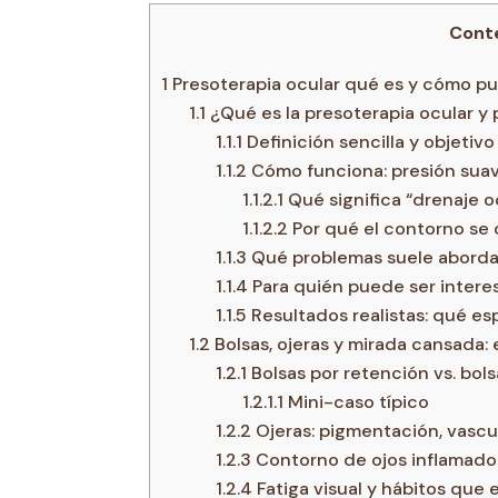
Cont
1
Presoterapia ocular qué es y cómo p
1.1
¿Qué es la presoterapia ocular y 
1.1.1
Definición sencilla y objetiv
1.1.2
Cómo funciona: presión suav
1.1.2.1
Qué significa “drenaje o
1.1.2.2
Por qué el contorno se 
1.1.3
Qué problemas suele abordar
1.1.4
Para quién puede ser interes
1.1.5
Resultados realistas: qué es
1.2
Bolsas, ojeras y mirada cansada: 
1.2.1
Bolsas por retención vs. bols
1.2.1.1
Mini-caso típico
1.2.2
Ojeras: pigmentación, vascu
1.2.3
Contorno de ojos inflamado:
1.2.4
Fatiga visual y hábitos que