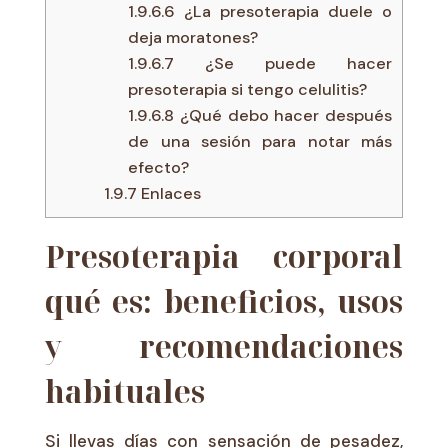
1.9.6.6
¿La presoterapia duele o
deja moratones?
1.9.6.7
¿Se puede hacer
presoterapia si tengo celulitis?
1.9.6.8
¿Qué debo hacer después
de una sesión para notar más
efecto?
1.9.7
Enlaces
Presoterapia corporal
qué es: beneficios, usos
y recomendaciones
habituales
Si llevas días con sensación de pesadez,