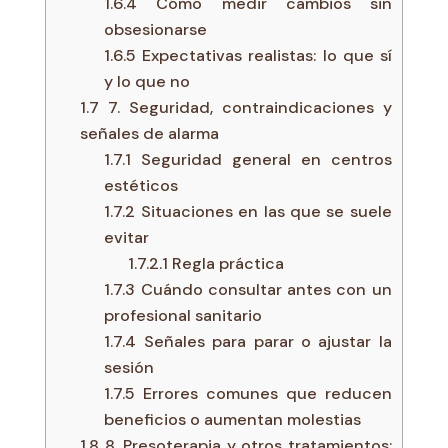
1.6.4
Cómo medir cambios sin
obsesionarse
1.6.5
Expectativas realistas: lo que sí
y lo que no
1.7
7. Seguridad, contraindicaciones y
señales de alarma
1.7.1
Seguridad general en centros
estéticos
1.7.2
Situaciones en las que se suele
evitar
1.7.2.1
Regla práctica
1.7.3
Cuándo consultar antes con un
profesional sanitario
1.7.4
Señales para parar o ajustar la
sesión
1.7.5
Errores comunes que reducen
beneficios o aumentan molestias
1.8
8. Presoterapia y otros tratamientos: