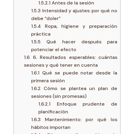
1.5.2.1
Antes de la sesión
1.5.3
Intensidad y ajustes: por qué no
debe “doler”
1.5.4
Ropa, higiene y preparación
práctica
1.5.5
Qué hacer después para
potenciar el efecto
1.6
6. Resultados esperables: cuántas
sesiones y qué tener en cuenta
1.6.1
Qué se puede notar desde la
primera sesión
1.6.2
Cómo se plantea un plan de
sesiones (sin promesas)
1.6.2.1
Enfoque prudente de
planificación
1.6.3
Mantenimiento: por qué los
hábitos importan