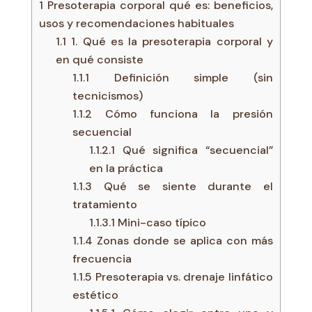
1
Presoterapia corporal qué es: beneficios,
usos y recomendaciones habituales
1.1
1. Qué es la presoterapia corporal y
en qué consiste
1.1.1
Definición simple (sin
tecnicismos)
1.1.2
Cómo funciona la presión
secuencial
1.1.2.1
Qué significa “secuencial”
en la práctica
1.1.3
Qué se siente durante el
tratamiento
1.1.3.1
Mini-caso típico
1.1.4
Zonas donde se aplica con más
frecuencia
1.1.5
Presoterapia vs. drenaje linfático
estético