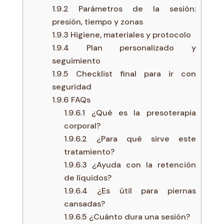
1.9.2
Parámetros de la sesión:
presión, tiempo y zonas
1.9.3
Higiene, materiales y protocolo
1.9.4
Plan personalizado y
seguimiento
1.9.5
Checklist final para ir con
seguridad
1.9.6
FAQs
1.9.6.1
¿Qué es la presoterapia
corporal?
1.9.6.2
¿Para qué sirve este
tratamiento?
1.9.6.3
¿Ayuda con la retención
de líquidos?
1.9.6.4
¿Es útil para piernas
cansadas?
1.9.6.5
¿Cuánto dura una sesión?