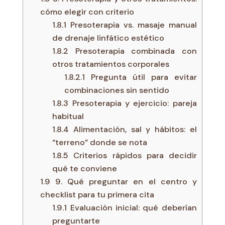
cómo elegir con criterio
1.8.1
Presoterapia vs. masaje manual
de drenaje linfático estético
1.8.2
Presoterapia combinada con
otros tratamientos corporales
1.8.2.1
Pregunta útil para evitar
combinaciones sin sentido
1.8.3
Presoterapia y ejercicio: pareja
habitual
1.8.4
Alimentación, sal y hábitos: el
“terreno” donde se nota
1.8.5
Criterios rápidos para decidir
qué te conviene
1.9
9. Qué preguntar en el centro y
checklist para tu primera cita
1.9.1
Evaluación inicial: qué deberían
preguntarte