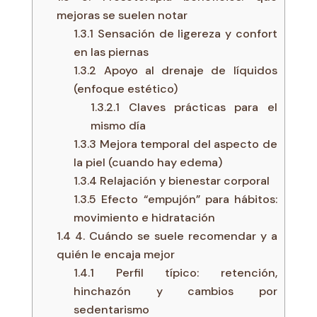
mejoras se suelen notar
1.3.1
Sensación de ligereza y confort
en las piernas
1.3.2
Apoyo al drenaje de líquidos
(enfoque estético)
1.3.2.1
Claves prácticas para el
mismo día
1.3.3
Mejora temporal del aspecto de
la piel (cuando hay edema)
1.3.4
Relajación y bienestar corporal
1.3.5
Efecto “empujón” para hábitos:
movimiento e hidratación
1.4
4. Cuándo se suele recomendar y a
quién le encaja mejor
1.4.1
Perfil típico: retención,
hinchazón y cambios por
sedentarismo