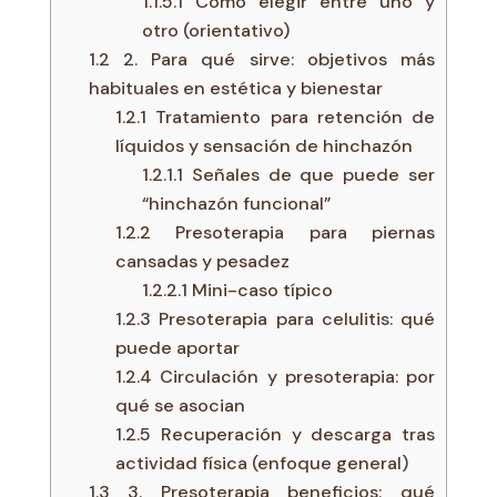
1.1.5.1
Cómo elegir entre uno y
otro (orientativo)
1.2
2. Para qué sirve: objetivos más
habituales en estética y bienestar
1.2.1
Tratamiento para retención de
líquidos y sensación de hinchazón
1.2.1.1
Señales de que puede ser
“hinchazón funcional”
1.2.2
Presoterapia para piernas
cansadas y pesadez
1.2.2.1
Mini-caso típico
1.2.3
Presoterapia para celulitis: qué
puede aportar
1.2.4
Circulación y presoterapia: por
qué se asocian
1.2.5
Recuperación y descarga tras
actividad física (enfoque general)
1.3
3. Presoterapia beneficios: qué